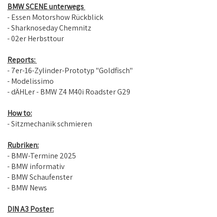
BMW SCENE unterwegs
- Essen Motorshow Rückblick
- Sharknoseday Chemnitz
- 02er Herbsttour
Reports:
- 7er-16-Zylinder-Prototyp "Goldfisch"
- Modelissimo
- dÄHLer - BMW Z4 M40i Roadster G29
How to:
- Sitzmechanik schmieren
Rubriken:
- BMW-Termine 2025
- BMW informativ
- BMW Schaufenster
- BMW News
DIN A3 Poster: