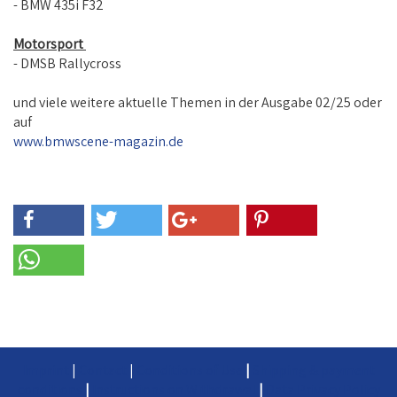
- BMW 435i F32
Motorsport
- DMSB Rallycross
und viele weitere aktuelle Themen in der Ausgabe 02/25 oder
auf
www.bmwscene-magazin.de
Imprint
|
Contact
|
Conditions of Use
|
Shipping & payment
conditions
|
Instructions on Withdrawal
|
Data Privacy Policy