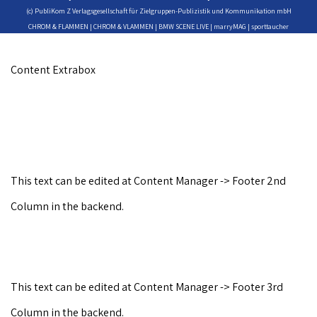
(c) PubliKom Z Verlagsgesellschaft für Zielgruppen-Publizistik und Kommunikation mbH
CHROM & FLAMMEN | CHROM & VLAMMEN | BMW SCENE LIVE | marryMAG | sporttaucher
Content Extrabox
This text can be edited at Content Manager -> Footer 2nd
Column in the backend.
This text can be edited at Content Manager -> Footer 3rd
Column in the backend.